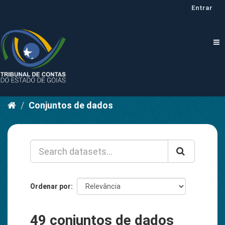
Pular
Entrar
para
o
conteúdo
Tog
nav
Conjuntos de dados
Ordenar por
49 conjuntos de dados