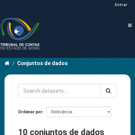
Pular
Entrar
para
o
conteúdo
Tog
nav
Conjuntos de dados
Ordenar por
10 conjuntos de dados