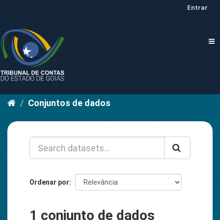
Pular
Entrar
para
o
conteúdo
Tog
nav
Conjuntos de dados
Ordenar por
1 conjunto de dados