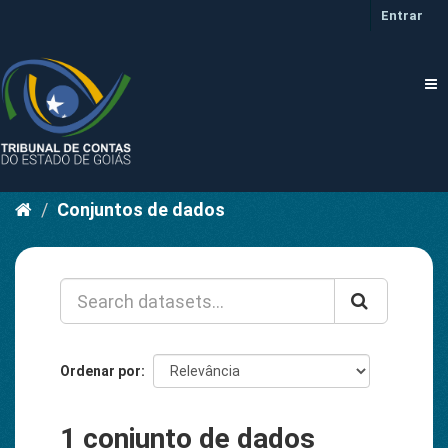
Pular
Entrar
para
o
conteúdo
Tog
nav
Conjuntos de dados
Ordenar por
1 conjunto de dados