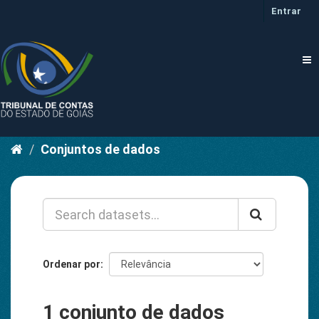
Pular
Entrar
para
o
conteúdo
Tog
nav
Conjuntos de dados
Ordenar por
1 conjunto de dados