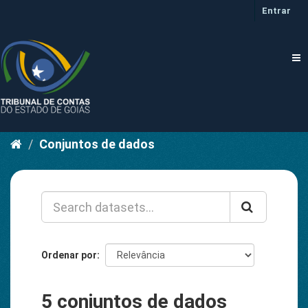
Pular
Entrar
para
o
conteúdo
Tog
nav
Conjuntos de dados
Ordenar por
5 conjuntos de dados