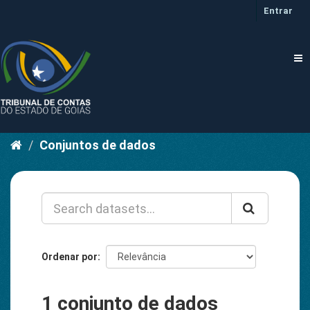
Pular
Entrar
para
o
conteúdo
Tog
nav
Conjuntos de dados
Ordenar por
1 conjunto de dados