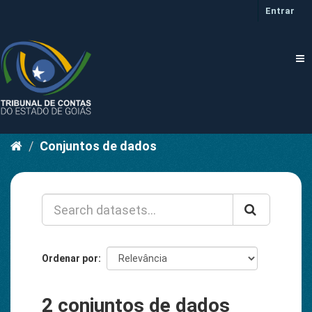
Pular
Entrar
para
o
conteúdo
Tog
nav
Conjuntos de dados
Ordenar por
2 conjuntos de dados