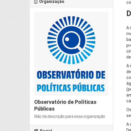
Organização
co
D
A 
me
ba
pr
ci
de
A 
de
co
ág
(p
am
ca
Observatório de Políticas
Públicas
Os
se
Não há descrição para essa organização
A 
De