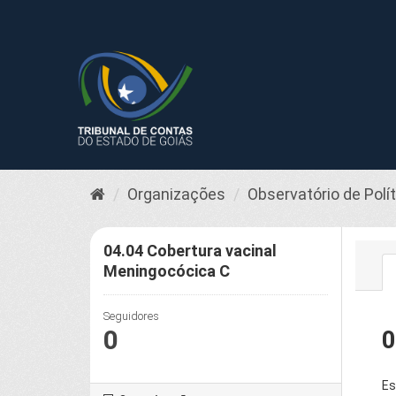
Pular
para
o
conteúdo
Organizações
Observatório de Polí
04.04 Cobertura vacinal
Meningocócica C
Seguidores
0
0
Es