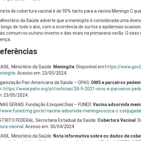
meta de cobertura vacinal é de 95% tanto para a vacina Meningo C qua
Ministério da Saúde adverte que a meningite é considerada uma doe
 longo de todo o ano, com a ocorrência de surtos e epidemias ocasion
is comum no outono-inverno e das virais na primavera-verão. O sex
ença.
eferências
ASIL. Ministério da Saúde.
Meningite
. Disponível em:
https://www.gov.
ningite
. Acesso em: 23/05/2024.
ganização Pan-Americana da Saúde – OPAS.
OMS e parceiros pedem 
m:
https://www.paho.org/pt/noticias/28-9-2021-oms-e-parceiros-pe
: 23/05/2024.
NAS GERAIS. Fundação Ezequiel Dias – FUNED.
Vacina adsorvida meni
//www.funed.mg.gov.br/vacina-adsorvida-meningococica-c-conjugada
STRITO FEDERAL. Secretaria Estadual da Saúde.
Cobertura Vacinal
. 
tura-vacinal
. Acesso em: 30/04/2024.
ASIL. Ministério da Saúde.
Nota informativa sobre os dados de cober