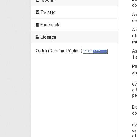
Social
do
Twitter
A 
di
Facebook
A 
ut
Licença
mu
Outra (Domínio Público)
As
1 
Pa
an
CV
ad
E 
co
CV
er