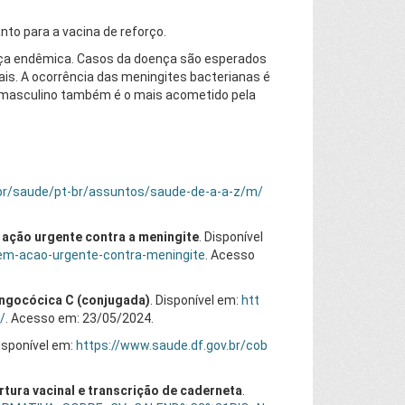
nto para a vacina de reforço.
nça endêmica. Casos da doença são esperados
ais. A ocorrência das meningites bacterianas é
o masculino também é o mais acometido pela
br/saude/pt-br/assuntos/saude-de-a-a-z/m/
ação urgente contra a meningite
. Disponível
dem-acao-urgente-contra-meningite
. Acesso
ngocócica C (conjugada)
. Disponível em:
htt
/
. Acesso em: 23/05/2024.
Disponível em:
https://www.saude.df.gov.br/cob
tura vacinal e transcrição de caderneta
.