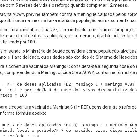
se com 5 meses de vida e o reforço quando completar 12 meses.
vacina ACWY, previne também contra a meningite causada pelos sorotip
sponibilizada na mesma faixa etária da população acima somente na r
cobertura vacinal, por sua vez, é um indicador que estima a proporção
iliza-se o total de doses aplicadas, no numerador, dividido pela estim
ltiplicado por 100.
sim sendo, o Ministério da Saúde considera como população-alvo das
ano, e 1 ano de idade, cujos dados são obtidos do Sistema de Nascido
ra a cobertura vacinal da Meningo C considera-se a segunda dose d
o, compreendendo a Meningocócica C e a ACWY, conforme fórmula a s
 = N.º de doses aplicadas (D2) meningo C + meningo ACWY 
o local e período/N.º de nascidos vivos disponibilizados
para a cobertura vacinal da Meningo C (1º REF), considera-se o reforç
nforme fórmula abaixo:
 = N.º de doses aplicadas (R1,R) meningo C + meningo ACW
minado local e período/N.º de nascidos vivos disponibili