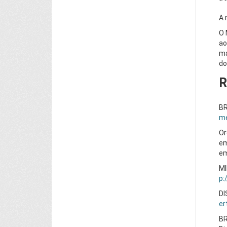
A 
O 
ao
ma
do
R
BR
me
Or
e
em
MI
p:
DI
er
BR