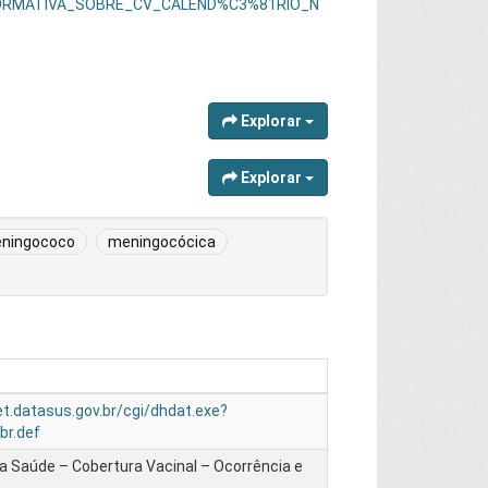
_INFORMATIVA_SOBRE_CV_CALEND%C3%81RIO_N
Explorar
Explorar
ningococo
meningocócica
et.datasus.gov.br/cgi/dhdat.exe?
br.def
da Saúde – Cobertura Vacinal – Ocorrência e