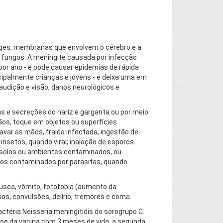
nges, membranas que envolvem o cérebro e a
or fungos. A meningite causada por infecção
 por ano - e pode causar epidemias de rápida
ipalmente crianças e jovens - e deixa uma em
udição e visão, danos neurológicos e
las e secreções do nariz e garganta ou por meio
ãos, toque em objetos ou superfícies
var as mãos, fralda infectada, ingestão de
insetos, quando viral; inalação de esporos
solos ou ambientes contaminados, ou
ntos contaminados por parasitas, quando
áusea, vômito, fotofobia (aumento da
sos, convulsões, delírio, tremores e coma.
téria Neisseria meningitidis do sorogrupo C.
ose da vacina com 3 meses de vida, a segunda