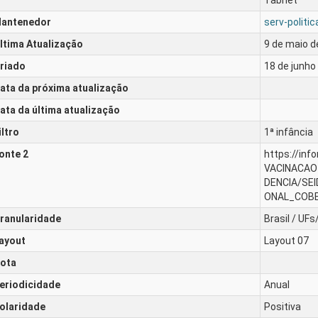
Tabnet
antenedor
serv-politi
ltima Atualização
9 de maio d
riado
18 de junho
ata da próxima atualização
ata da última atualização
iltro
1ª infância
onte 2
https://in
VACINACAO
DENCIA/SE
ONAL_COBE
ranularidade
Brasil / UF
ayout
Layout 07
ota
eriodicidade
Anual
olaridade
Positiva