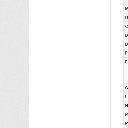
M
Ú
C
D
D
F
F
G
L
N
P
P