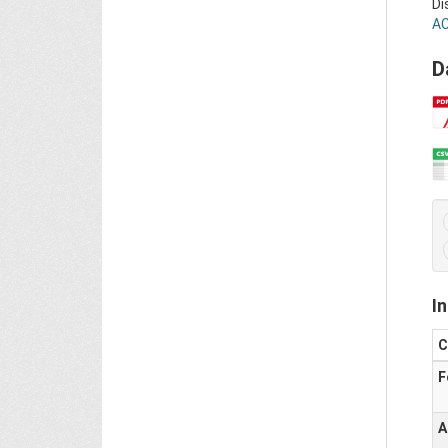
Di
AC
D
I
C
F
A