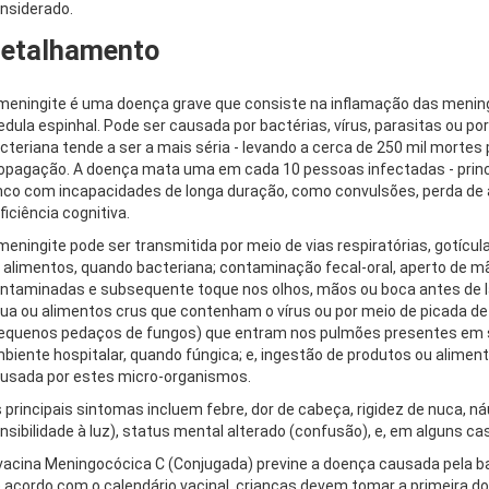
nsiderado.
etalhamento
meningite é uma doença grave que consiste na inflamação das meni
dula espinhal. Pode ser causada por bactérias, vírus, parasitas ou p
cteriana tende a ser a mais séria - levando a cerca de 250 mil mortes
opagação. A doença mata uma em cada 10 pessoas infectadas - princ
nco com incapacidades de longa duração, como convulsões, perda de a
ficiência cognitiva.
meningite pode ser transmitida por meio de vias respiratórias, gotícu
 alimentos, quando bacteriana; contaminação fecal-oral, aperto de m
ntaminadas e subsequente toque nos olhos, mãos ou boca antes de la
ua ou alimentos crus que contenham o vírus ou por meio de picada de 
equenos pedaços de fungos) que entram nos pulmões presentes em 
biente hospitalar, quando fúngica; e, ingestão de produtos ou alime
usada por estes micro-organismos.
 principais sintomas incluem febre, dor de cabeça, rigidez de nuca, n
nsibilidade à luz), status mental alterado (confusão), e, em alguns ca
vacina Meningocócica C (Conjugada) previne a doença causada pela bac
 acordo com o calendário vacinal, crianças devem tomar a primeira d