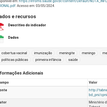
sponível em:
https://infoms.saude.gov.br/content/Default/NOTA
IONAL.pdf
. Acesso em: 03/05/2024.
ados e recursos
Descritivo do indicador
Dados
cobertua vacinal
imunização
meningite
meningo
me
políticas públicas
primeira infância
saúde
nformações Adicionais
ampo
Valor
onte
http://tabn
bd_pni/cpni
utor
Ministério 