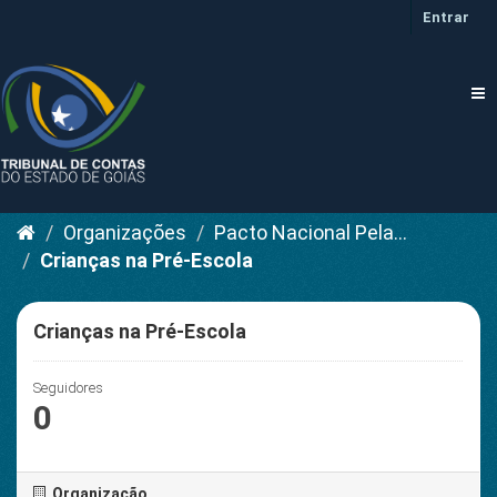
Pular
Entrar
para
o
conteúdo
Tog
nav
Organizações
Pacto Nacional Pela...
Crianças na Pré-Escola
Crianças na Pré-Escola
Seguidores
0
Organização