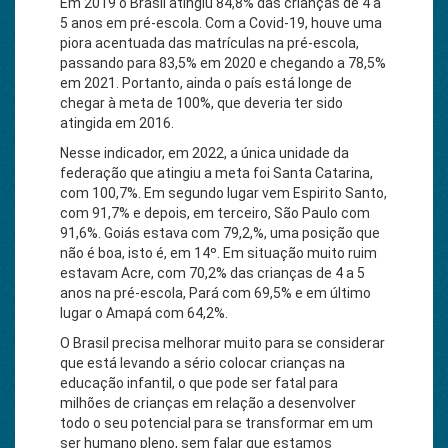
Em 2019 o Brasil atingiu 84,8% das crianças de 4 a
5 anos em pré-escola. Com a Covid-19, houve uma
piora acentuada das matrículas na pré-escola,
passando para 83,5% em 2020 e chegando a 78,5%
em 2021. Portanto, ainda o país está longe de
chegar à meta de 100%, que deveria ter sido
atingida em 2016.
Nesse indicador, em 2022, a única unidade da
federação que atingiu a meta foi Santa Catarina,
com 100,7%. Em segundo lugar vem Espirito Santo,
com 91,7% e depois, em terceiro, São Paulo com
91,6%. Goiás estava com 79,2,%, uma posição que
não é boa, isto é, em 14º. Em situação muito ruim
estavam Acre, com 70,2% das crianças de 4 a 5
anos na pré-escola, Pará com 69,5% e em último
lugar o Amapá com 64,2%.
O Brasil precisa melhorar muito para se considerar
que está levando a sério colocar crianças na
educação infantil, o que pode ser fatal para
milhões de crianças em relação a desenvolver
todo o seu potencial para se transformar em um
ser humano pleno, sem falar que estamos