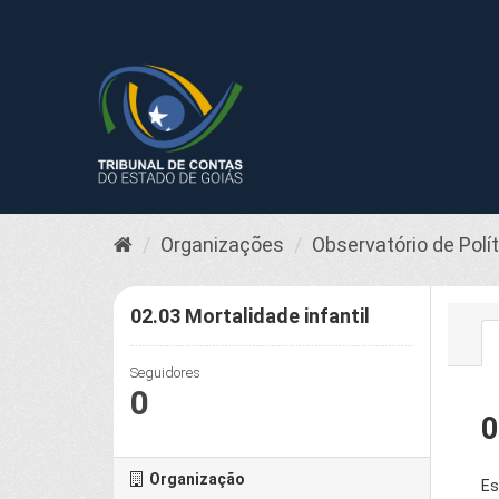
Pular
para
o
conteúdo
Organizações
Observatório de Polí
02.03 Mortalidade infantil
Seguidores
0
0
Organização
Es