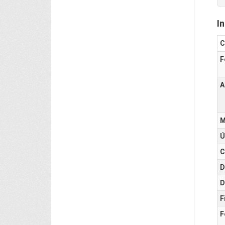
I
C
F
A
M
Ú
C
D
D
F
F