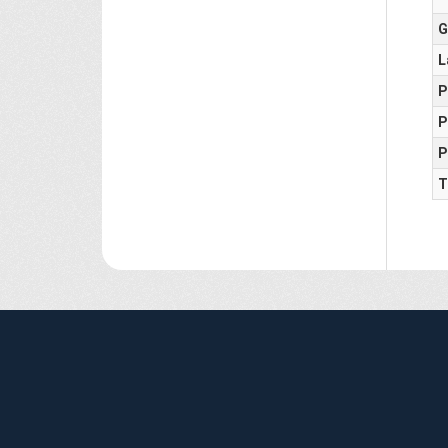
G
L
P
P
P
T