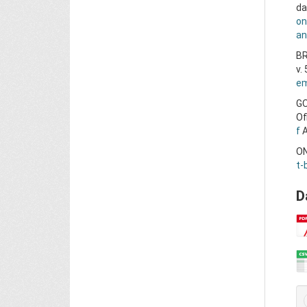
da
on
an
BR
v.
em
GO
Of
f
A
ON
t-
D