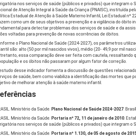
rigatória nos serviços de saúde (públicos e privados) que integram o 
cional de Atenção Integral à Saúde da Criança (PNAISC), instituída pela
lítica Estadual de Atenção à Saúde Materno Infantil, Lei Estadual nº 
azem como um de seus objetivos a prevenção e a vigilância do óbito inf
ndamental para detectar problemas dos serviços de saúde e da assist
ões voltadas para prevenção de novas ocorrências de óbitos.
nforme o Plano Nacional de Saúde (2024-2027), os parâmetros utilizad
fantil são: alto (50 por mil nascidos vivos), médio (20- 49,9 por mil nasc
tretanto, essa comparação deve ser feita com cautela, ressaltando 
população e os óbitos não passaram por algum fator de correção.
estudo desse indicador fomenta a discussão de questões relacionada
rviços de saúde, bem como viabiliza a identificação das mortes que p
jetivo de melhorar atenção à saúde materno infantil.
eferências
ASIL. Ministério da Saúde.
Plano Nacional de Saúde 2024-2027
. Bras
ASIL. Ministério da Saúde.
Portaria nº 72, 11 de janeiro de 2010
. Esta
rigatória nos serviços de saúde (públicos e privados) que integram o
ASIL. Ministério da Saúde.
Portaria nº 1.130, de 05 de agosto de 201