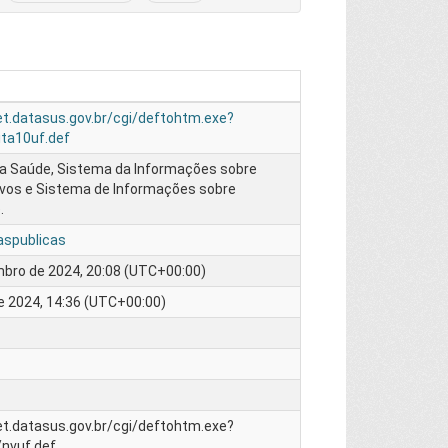
et.datasus.gov.br/cgi/deftohtm.exe?
ita10uf.def
da Saúde, Sistema da Informações sobre
ivos e Sistema de Informações sobre
.
caspublicas
bro de 2024, 20:08 (UTC+00:00)
e 2024, 14:36 (UTC+00:00)
et.datasus.gov.br/cgi/deftohtm.exe?
/nvuf.def