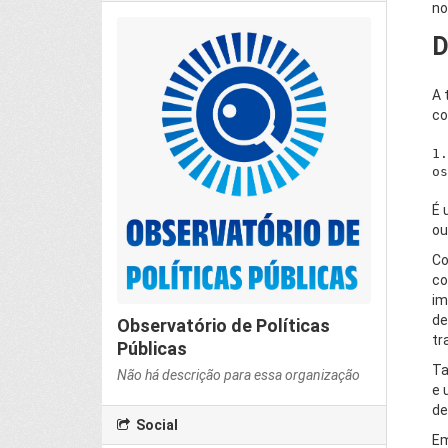
no
D
A 
co
1.
É 
ou
Co
co
im
de
Observatório de Políticas
tr
Públicas
Ta
Não há descrição para essa organização
e 
de
Social
Em