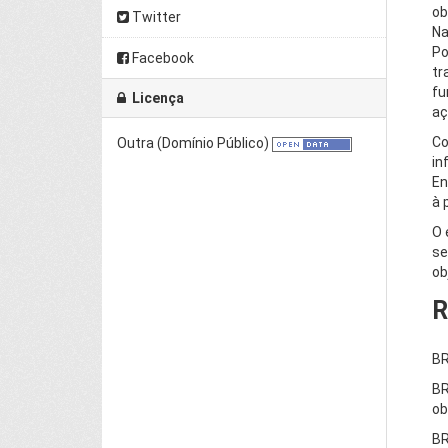
ob
Twitter
Na
Po
Facebook
tr
fu
Licença
aç
Co
Outra (Domínio Público)
in
En
à 
O 
se
ob
R
BR
BR
ob
BR