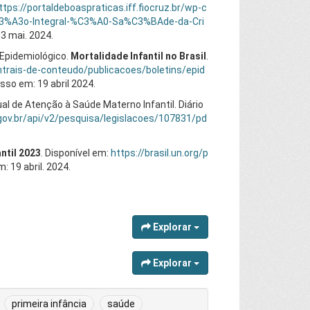
ttps://portaldeboaspraticas.iff.fiocruz.br/wp-c
3%A3o-Integral-%C3%A0-Sa%C3%BAde-da-Cri
3 mai. 2024.
 Epidemiológico.
Mortalidade Infantil no Brasil
.
ntrais-de-conteudo/publicacoes/boletins/epid
so em: 19 abril 2024.
adual de Atenção à Saúde Materno Infantil. Diário
o.gov.br/api/v2/pesquisa/legislacoes/107831/pd
ntil 2023
. Disponível em:
https://brasil.un.org/p
 19 abril. 2024.
Explorar
Explorar
primeira infância
saúde