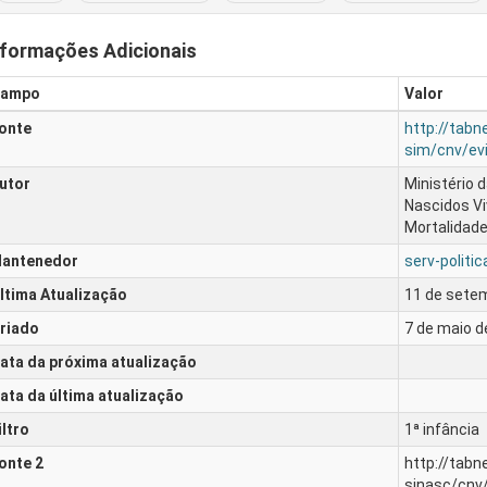
nformações Adicionais
ampo
Valor
onte
http://tabn
sim/cnv/ev
utor
Ministério 
Nascidos V
Mortalidade
antenedor
serv-politi
ltima Atualização
11 de setem
riado
7 de maio d
ata da próxima atualização
ata da última atualização
iltro
1ª infância
onte 2
http://tabn
sinasc/cnv