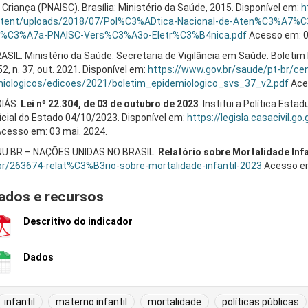
 Criança (PNAISC). Brasília: Ministério da Saúde, 2015. Disponível em:
h
tent/uploads/2018/07/Pol%C3%ADtica-Nacional-de-Aten%C3%A7%C
%C3%A7a-PNAISC-Vers%C3%A3o-Eletr%C3%B4nica.pdf
Acesso em: 0
ASIL. Ministério da Saúde. Secretaria de Vigilância em Saúde. Boletim
 52, n. 37, out. 2021. Disponível em:
https://www.gov.br/saude/pt-br/ce
iologicos/edicoes/2021/boletim_epidemiologico_svs_37_v2.pdf
Aces
IÁS.
Lei nº 22.304, de 03 de outubro de 2023
. Institui a Política Est
icial do Estado 04/10/2023. Disponível em:
https://legisla.casacivil.g
cesso em: 03 mai. 2024.
U BR – NAÇÕES UNIDAS NO BRASIL.
Relatório sobre Mortalidade Infa
br/263674-relat%C3%B3rio-sobre-mortalidade-infantil-2023
Acesso em:
ados e recursos
Descritivo do indicador
Dados
infantil
materno infantil
mortalidade
políticas públicas