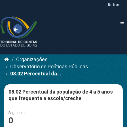
Pular
Entrar
para
o
conteúdo
Tog
nav
Organizações
Observatório de Políticas Públicas
08.02 Percentual da...
08.02 Percentual da população de 4 a 5 anos
que frequenta a escola/creche
Seguidores
0