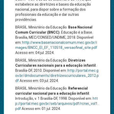
estabelece as diretrizes e bases da educação
nacional, para dispor sobre a formação dos
profissionais da educação e dar outras
providências.
BRASIL. Ministério da Educação.
Base Nacional
Comum Curricular (BNCC)
. Educação é a Base.
Brasília, MEC/CONSED/UNDIME, 2018. Disponível
em:
http://www.basenacionalcomum.mec.gov.br/i
mages/BNCC_EI_EF_110518_versaofinal_site.pdf
Acesso em: 04 jul. 2024.
BRASIL. Ministério da Educação.
Diretrizes
Curriculares nacionais para a educação infantil
.
Brasília-DF, 2010. Disponível em:
http://portal.mec.g
ov.br/dmdocuments/diretrizescurriculares_2012.p
df
Acesso em: 03 jul. 2024.
BRASIL. Ministério da Educação.
Referencial
curricular nacional para a educação infantil
.
Introdução, v. 1 Brasília-DF, 1998. Disponível em:
htt
p://portal.mec.gov.br/seb/arquivos/pdf/rcnei_vol1.
pdf
Acesso em: 01 jul. 2024.