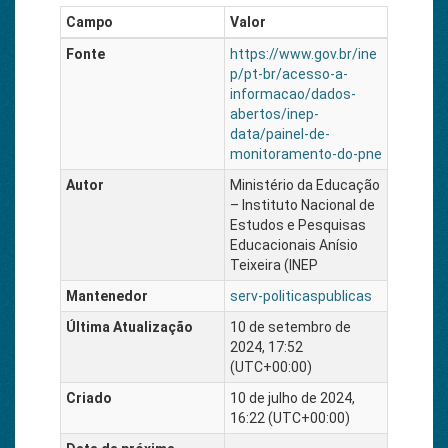
Campo
Valor
Fonte
https://www.gov.br/ine
p/pt-br/acesso-a-
informacao/dados-
abertos/inep-
data/painel-de-
monitoramento-do-pne
Autor
Ministério da Educação
– Instituto Nacional de
Estudos e Pesquisas
Educacionais Anísio
Teixeira (INEP
Mantenedor
serv-politicaspublicas
Última Atualização
10 de setembro de
2024, 17:52
(UTC+00:00)
Criado
10 de julho de 2024,
16:22 (UTC+00:00)