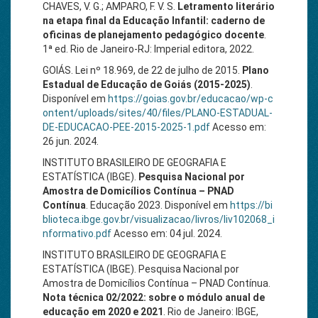
CHAVES, V. G.; AMPARO, F. V. S.
Letramento literário
na etapa final da Educação Infantil: caderno de
oficinas de planejamento pedagógico docente
.
1ª ed. Rio de Janeiro-RJ: Imperial editora, 2022.
GOIÁS. Lei nº 18.969, de 22 de julho de 2015.
Plano
Estadual de Educação de Goiás (2015-2025)
.
Disponível em
https://goias.gov.br/educacao/wp-c
ontent/uploads/sites/40/files/PLANO-ESTADUAL-
DE-EDUCACAO-PEE-2015-2025-1.pdf
Acesso em:
26 jun. 2024.
INSTITUTO BRASILEIRO DE GEOGRAFIA E
ESTATÍSTICA (IBGE).
Pesquisa Nacional por
Amostra de Domicílios Contínua – PNAD
Contínua
. Educação 2023. Disponível em
https://bi
blioteca.ibge.gov.br/visualizacao/livros/liv102068_i
nformativo.pdf
Acesso em: 04 jul. 2024.
INSTITUTO BRASILEIRO DE GEOGRAFIA E
ESTATÍSTICA (IBGE). Pesquisa Nacional por
Amostra de Domicílios Contínua – PNAD Contínua.
Nota técnica 02/2022: sobre o módulo anual de
educação em 2020 e 2021
. Rio de Janeiro: IBGE,