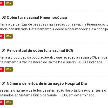
DF
CSV
4.03 Cobertura vacinal Pneumocócica
tima o percentual de pessoas imunizadas com a vacina Pneumocócic
ríodo considerado. Detalhamento A doença pneumocócica é a principal
DF
CSV
.01 Percentual de cobertura vacinal BCG
tima a proporção da população-alvo que recebeu a vacina BCG, em det
talhamento A vacina Bacilo de Calmette e Guérin – BCG é indicada...
DF
CSV
.01 Número de leitos de internação Hospital Dia
resenta o número de leitos de internação Hospital Dia existentes e o 
stinados ao Sistema Único de Saúde – SUS, em determinado...
DF
CSV