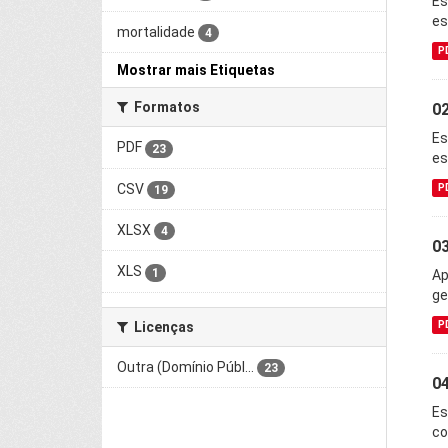
Es
es
mortalidade
4
P
Mostrar mais Etiquetas
Formatos
02
Es
PDF
23
es
CSV
P
19
XLSX
4
03
XLS
1
Ap
ge
P
Licenças
Outra (Domínio Públ...
23
04
Es
co