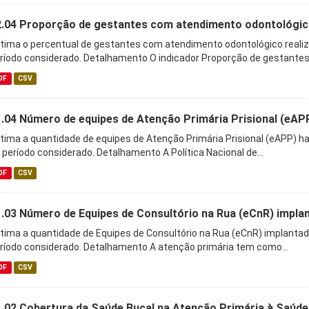
2.04 Proporção de gestantes com atendimento odontológic
tima o percentual de gestantes com atendimento odontológico reali
ríodo considerado. Detalhamento O indicador Proporção de gestantes.
DF
CSV
.04 Número de equipes de Atenção Primária Prisional (eAPP
tima a quantidade de equipes de Atenção Primária Prisional (eAPP) h
 período considerado. Detalhamento A Política Nacional de...
DF
CSV
.03 Número de Equipes de Consultório na Rua (eCnR) impla
tima a quantidade de Equipes de Consultório na Rua (eCnR) implanta
ríodo considerado. Detalhamento A atenção primária tem como...
DF
CSV
.02 Cobertura da Saúde Bucal na Atenção Primária à Saúde