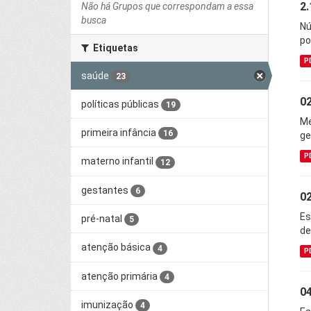
2.
Não há Grupos que correspondam a essa
busca
Nú
po
Etiquetas
P
saúde
23
02
políticas públicas
19
Me
primeira infância
16
ge
P
materno infantil
12
gestantes
6
02
Es
pré-natal
5
de
atenção básica
4
P
atenção primária
4
04
imunização
4