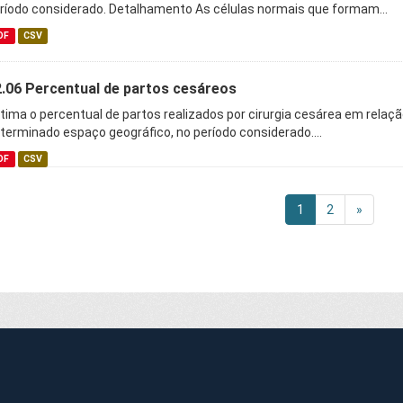
ríodo considerado. Detalhamento As células normais que formam...
DF
CSV
.06 Percentual de partos cesáreos
tima o percentual de partos realizados por cirurgia cesárea em relaç
terminado espaço geográfico, no período considerado....
DF
CSV
1
2
»