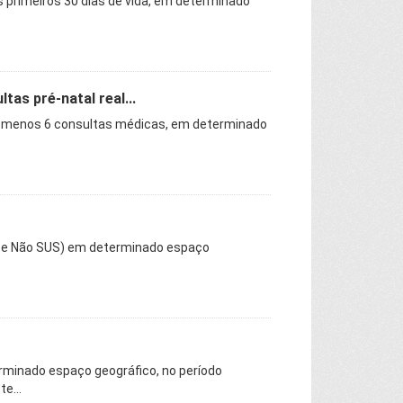
s primeiros 30 dias de vida, em determinado
as pré-natal real...
elo menos 6 consultas médicas, em determinado
US e Não SUS) em determinado espaço
rminado espaço geográfico, no período
e...