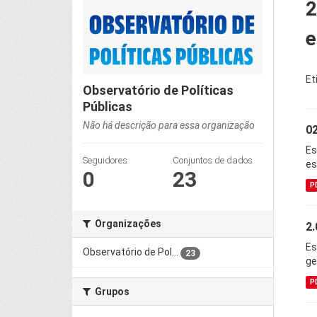
2
e
Et
Observatório de Políticas
Públicas
Não há descrição para essa organização
02
Es
Seguidores
Conjuntos de dados
es
0
23
P
Organizações
2.
Es
Observatório de Pol...
23
ge
P
Grupos