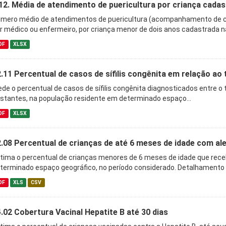
12. Média de atendimento de puericultura por criança cada
mero médio de atendimentos de puericultura (acompanhamento de cr
r médico ou enfermeiro, por criança menor de dois anos cadastrada na
DF
XLSX
.11 Percentual de casos de sífilis congênita em relação ao t
de o percentual de casos de sífilis congênita diagnosticados entre o 
stantes, na população residente em determinado espaço...
DF
XLSX
.08 Percentual de crianças de até 6 meses de idade com al
tima o percentual de crianças menores de 6 meses de idade que rec
terminado espaço geográfico, no período considerado. Detalhamento O
DF
XLS
CSV
.02 Cobertura Vacinal Hepatite B até 30 dias