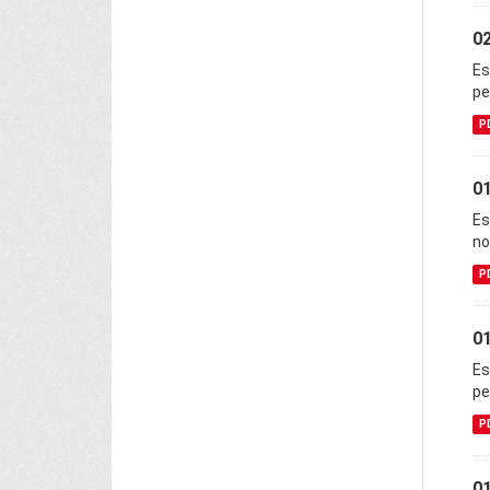
0
Es
pe
P
01
Es
no
P
01
Es
pe
P
01