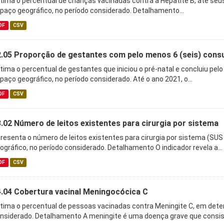
tima o percentual de crianças vacinadas contra a Hepatite B, até seu
paço geográfico, no período considerado. Detalhamento...
DF
CSV
.05 Proporção de gestantes com pelo menos 6 (seis) consult
tima o percentual de gestantes que iniciou o pré-natal e concluiu p
paço geográfico, no período considerado. Até o ano 2021, o...
DF
CSV
.02 Número de leitos existentes para cirurgia por sistema
resenta o número de leitos existentes para cirurgia por sistema (S
ográfico, no período considerado. Detalhamento O indicador revela a...
DF
CSV
.04 Cobertura vacinal Meningocócica C
tima o percentual de pessoas vacinadas contra Meningite C, em dete
nsiderado. Detalhamento A meningite é uma doença grave que consist