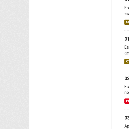
Es
es
C
0
Es
ge
C
02
Es
no
P
03
Ap