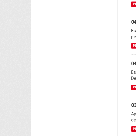
P
0
Es
pe
P
04
Es
De
P
03
Ap
de
P