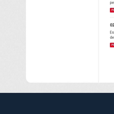
pe
P
02
Es
de
P